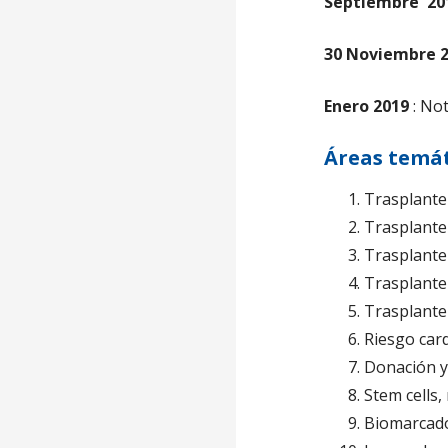
Septiembre
20
30 Noviembre
2
Enero 201
9
: No
Áreas temát
Trasplante
Trasplante
Trasplante
Trasplant
Trasplante
Riesgo car
Donación y
Stem cells,
Biomarcad