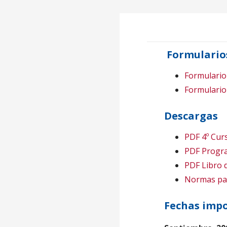
o
Formulario
Formulario
Formulario 
Descargas
PDF
4º Cur
PDF Progra
PDF Libro
Normas par
Fechas imp