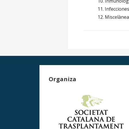
Inmunologí
Infeccione
Miscelàne
Organiza