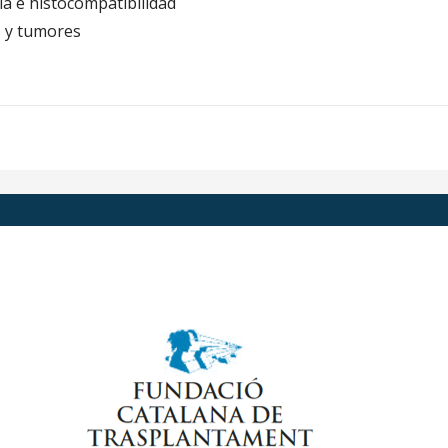
a e histocompatibilidad
s y tumores
a