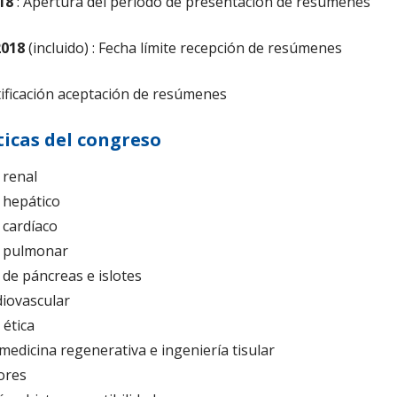
1
8
: Apertura del periodo de presentación de resúmenes
01
8
(incluido) : Fecha límite recepción de resúmenes
tificación aceptación de resúmenes
icas del congreso
 renal
 hepático
 cardíaco
e pulmonar
 de páncreas e islotes
diovascular
 ética
 medicina regenerativa e ingeniería tisular
ores